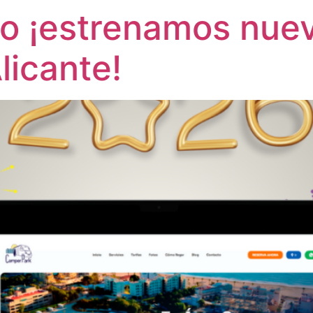
vo ¡estrenamos nue
licante!