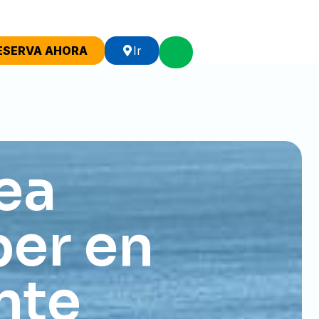
ESERVA AHORA
Ir
ea
er en
nte