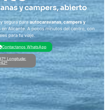
anas y campers, abierto
 y segura para
autocaravanas, campers y
s
en Alicante. A pocos minutos del centro, con
les para tu viaje.
Contactanos WhatsApp
97º Longitude:
042º