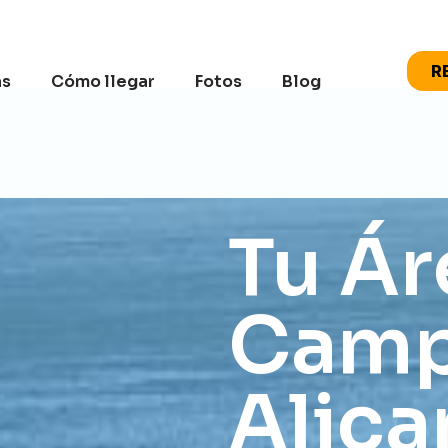
R
as
Cómo llegar
Fotos
Blog
Tu Ár
Camp
Alica