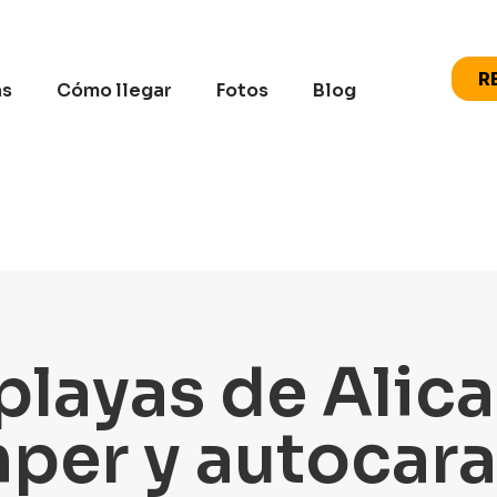
R
as
Cómo llegar
Fotos
Blog
playas de Alic
mper y autocar