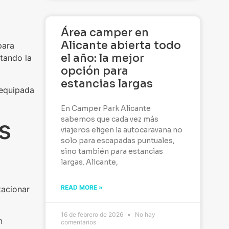
Área camper en
Alicante abierta todo
para
el año: la mejor
tando la
opción para
estancias largas
 equipada
En Camper Park Alicante
sabemos que cada vez más
s
viajeros eligen la autocaravana no
solo para escapadas puntuales,
sino también para estancias
largas. Alicante,
READ MORE »
tacionar
16 de febrero de 2026
No hay
n
comentarios