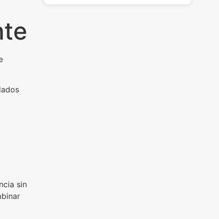
nte
e
ndados
ncia sin
binar