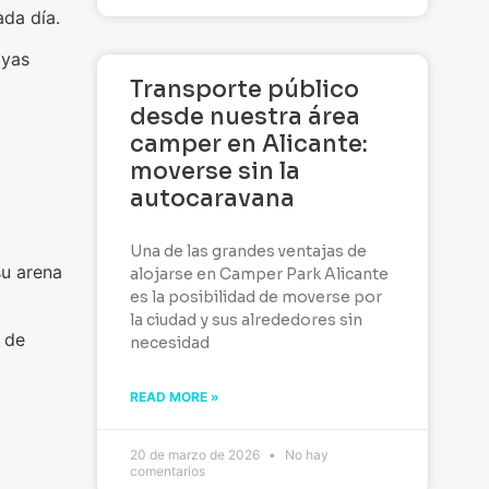
ada día.
ayas
Transporte público
desde nuestra área
camper en Alicante:
moverse sin la
autocaravana
Una de las grandes ventajas de
su arena
alojarse en Camper Park Alicante
es la posibilidad de moverse por
la ciudad y sus alrededores sin
 de
necesidad
READ MORE »
20 de marzo de 2026
No hay
comentarios