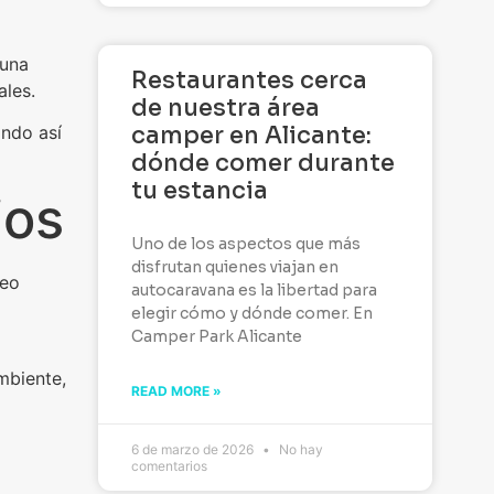
 una
Restaurantes cerca
ales.
de nuestra área
ando así
camper en Alicante:
dónde comer durante
tu estancia
ios
Uno de los aspectos que más
disfrutan quienes viajan en
seo
autocaravana es la libertad para
elegir cómo y dónde comer. En
Camper Park Alicante
mbiente,
READ MORE »
6 de marzo de 2026
No hay
comentarios