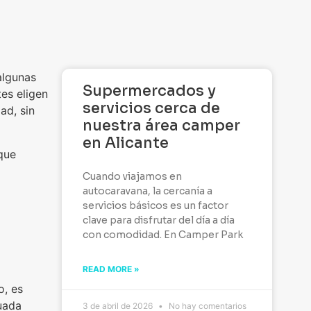
algunas
Supermercados y
es eligen
servicios cerca de
ad, sin
nuestra área camper
en Alicante
que
Cuando viajamos en
autocaravana, la cercanía a
servicios básicos es un factor
clave para disfrutar del día a día
con comodidad. En Camper Park
READ MORE »
o, es
uada
3 de abril de 2026
No hay comentarios