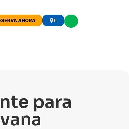
ESERVA AHORA
Ir
ante para
avana